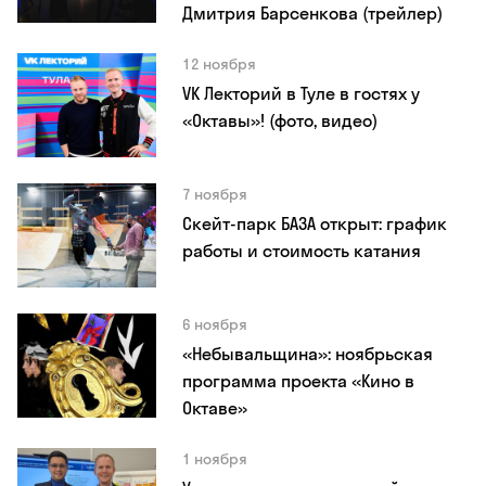
Дмитрия Барсенкова (трейлер)
12 ноября
VK Лекторий в Туле в гостях у
«Октавы»! (фото, видео)
7 ноября
Скейт-парк БАЗА открыт: график
работы и стоимость катания
6 ноября
«Небывальщина»: ноябрьская
программа проекта «Кино в
Октаве»
1 ноября