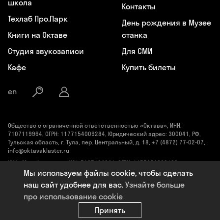
школа
Контакты
Техлаб Про.Парк
День рождения в Музее
Книги на Октаве
станка
Студия звукозаписи
Для СМИ
Кафе
Купить билеты
en
Общество с ограниченной ответственностью «Октава», ИНН:
7107119964, ОГРН: 1177154009284, Юридический адрес: 300041, РФ,
Тульская область, г. Тула, пер. Центральный, д. 18, +7 (4872) 77-02-07,
info@oktavaklaster.ru
ЧУК «Музей станка», ИНН: 7107124241, ОГРН: 1177154030162,
Юридический адрес: 300041, Тульская область, г. Тула, пер.
Мы используем файлы cookie, чтобы сделать
Центральный, д. 18, +7 (991) 414-00-98, info@oktavaklaster.ru
наш сайт удобнее для вас.
Узнайте больше
Политика обработки персональных данных
про использование cookie
Сделано в
Code Studio
Принять