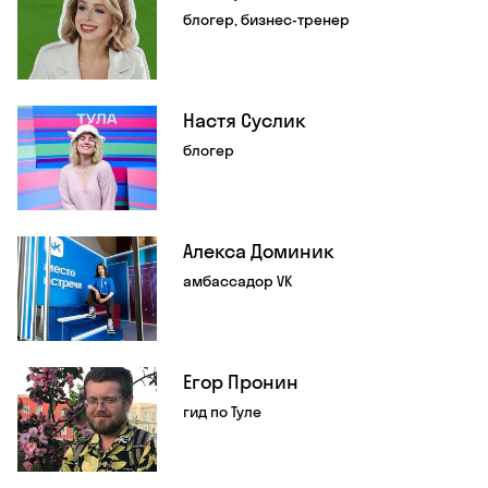
блогер, бизнес-тренер
Настя Суслик
блогер
Алекса Доминик
амбассадор VK
Егор Пронин
гид по Туле