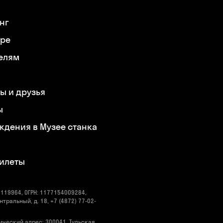
нг
ере
елям
ы и друзья
ы
ждения в Музее станка
билеты
119964, ОГРН: 1177154009284,
нтральный, д. 18, +7 (4872) 77-02-
ический адрес: 300041, Тульская