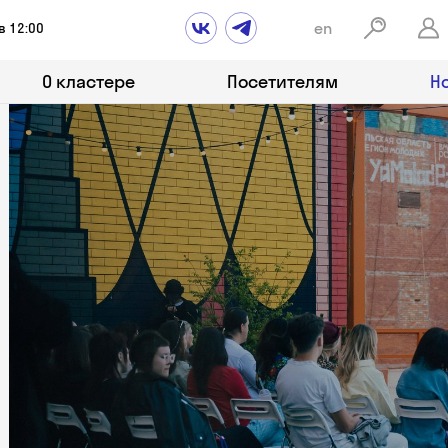
en
в 12:00
О кластере
Посетителям
Н