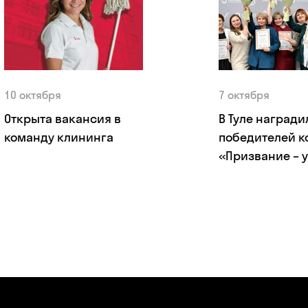
10 октября
7 октября
Открыта вакансия в
В Туле награди
команду клининга
победителей к
«Призвание – у