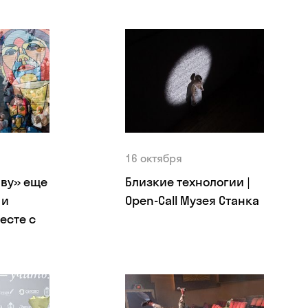
16 октября
аву» еще
Близкие технологии |
 и
Open-Call Музея Станка
есте с