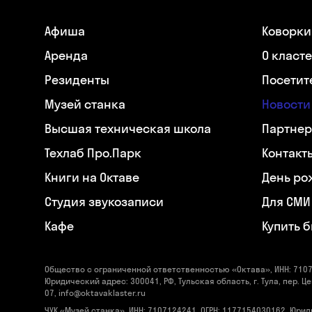
Афиша
Коворки
Аренда
О класт
Резиденты
Посетит
Музей станка
Новости
Высшая техническая школа
Партнер
Техлаб Про.Парк
Контакт
Книги на Октаве
День ро
Студия звукозаписи
Для СМИ
Кафе
Купить 
Общество с ограниченной ответственностью «Октава», ИНН: 7107
Юридический адрес: 300041, РФ, Тульская область, г. Тула, пер. Це
07, info@oktavaklaster.ru
ЧУК «Музей станка», ИНН: 7107124241, ОГРН: 1177154030162, Юрид