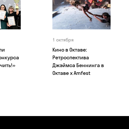
1 октября
ли
Кино в Октаве:
онкурса
Ретроспектива
чить!»
Джэймса Беннинга в
Октаве x Amfest