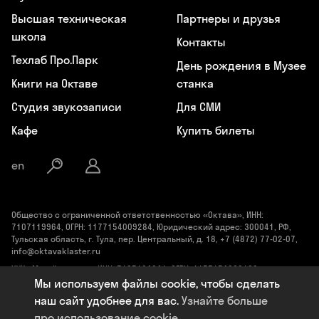
Высшая техническая
Партнеры и друзья
школа
Контакты
Техлаб Про.Парк
День рождения в Музее
Книги на Октаве
станка
Студия звукозаписи
Для СМИ
Кафе
Купить билеты
en
Общество с ограниченной ответственностью «Октава», ИНН:
7107119964, ОГРН: 1177154009284, Юридический адрес: 300041, РФ,
Тульская область, г. Тула, пер. Центральный, д. 18, +7 (4872) 77-02-07,
info@oktavaklaster.ru
ЧУК «Музей станка», ИНН: 7107124241, ОГРН: 1177154030162,
Юридический адрес: 300041, Тульская область, г. Тула, пер.
Мы используем файлы cookie, чтобы сделать
Центральный, д. 18, +7 (991) 414-00-98, info@oktavaklaster.ru
наш сайт удобнее для вас.
Узнайте больше
Политика обработки персональных данных
про использование cookie