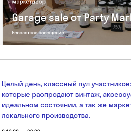
маркет
двор
Garage sale от Party Mar
Бесплатное посещение
Целый день, классный пул участников
которые распродают винтаж, аксессу
идеальном состоянии, а так же марке
локального производства.