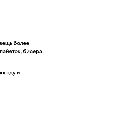
 вещь более
 пайеток, бисера
огоду и