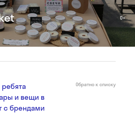
ket
0+
Обратно к списку
: ребята
ары и вещи в
т с брендами