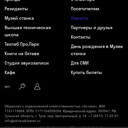
Резиденты
Посетителям
Музей станка
Новости
Высшая техническая
Партнеры и друзья
школа
Контакты
Техлаб Про.Парк
День рождения в Музее
Книги на Октаве
станка
Студия звукозаписи
Для СМИ
Кафе
Купить билеты
en
Общество с ограниченной ответственностью «Октава», ИНН:
7107119964, ОГРН: 1177154009284, Юридический адрес: 300041, РФ,
Тульская область, г. Тула, пер. Центральный, д. 18, +7 (4872) 77-02-07,
info@oktavaklaster.ru
ЧУК «Музей станка», ИНН: 7107124241, ОГРН: 1177154030162,