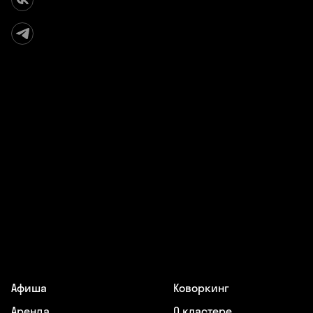
Афиша
Коворкинг
Аренда
О кластере