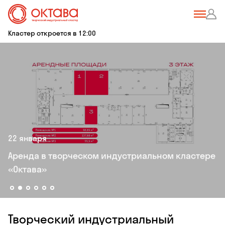
Кластер откроется в 12:00
22 января
Apeнда в твoрческом индуcтриaльном клаcтeрe
«Oктaва»
Творческий индустриальный