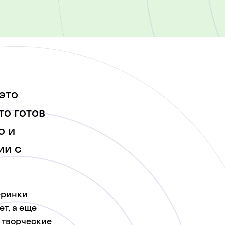
это
то готов
о и
ии с
еринки
т, а еще
 творческие