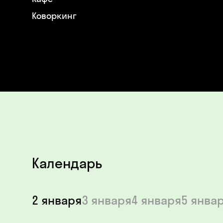
Коворкинг
Календарь
2 января
3 января
4 января
5 янва