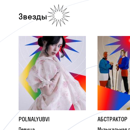
Звезды
POLNALYUBVI
АБСТРАКТОР
Певица
Музыкальная 