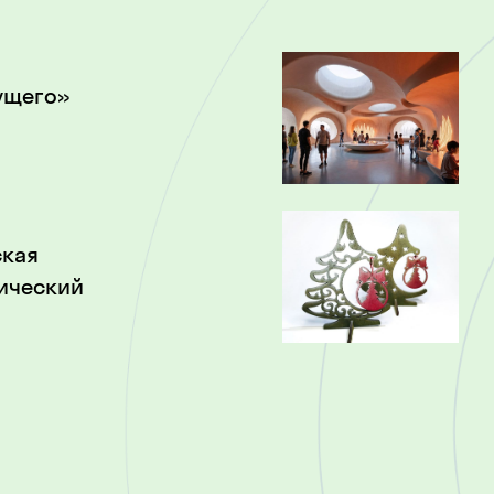
ущего»
ская
тический