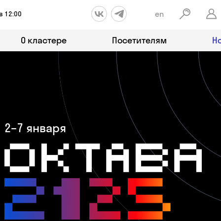
en
в 12:00
О кластере
Посетителям
Н
2–7 января