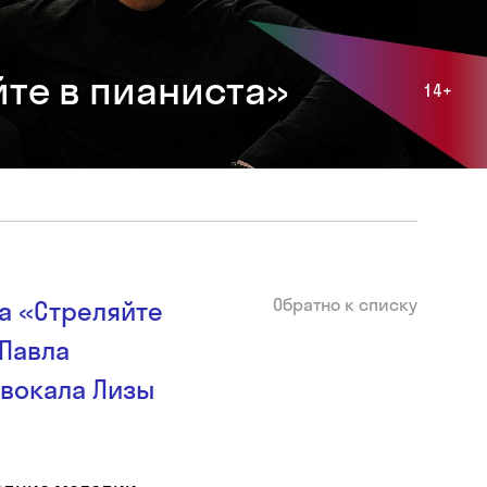
йте в пианиста»
14+
Обратно к списку
а «Стреляйте
 Павла
 вокала Лизы