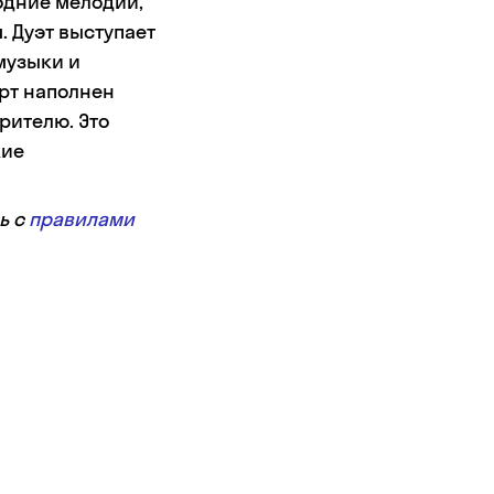
одние мелодии,
 Дуэт выступает
музыки и
рт наполнен
рителю. Это
кие
ь с
правилами