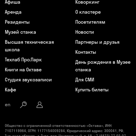
Афиша
Коворкинг
Аренда
О кластере
Резиденты
Посетителям
Музей станка
Новости
Высшая техническая
Партнеры и друзья
школа
Контакты
Техлаб Про.Парк
День рождения в Музее
Книги на Октаве
станка
Студия звукозаписи
Для СМИ
Кафе
Купить билеты
en
Общество с ограниченной ответственностью «Октава», ИНН:
7107119964, ОГРН: 1177154009284, Юридический адрес: 300041, РФ,
Тульская область, г. Тула, пер. Центральный, д. 18, +7 (4872) 77-02-07,