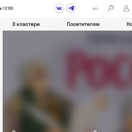
en
в 12:00
О кластере
Посетителям
Н