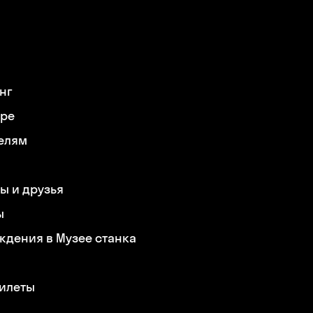
нг
ере
елям
ы и друзья
ы
ждения в Музее станка
билеты