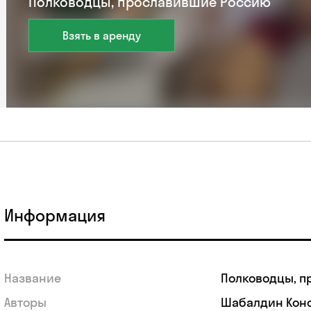
Полководцы, прославившие Россию
Взять в аренду
Информация
Название
Полководцы, п
Авторы
Шабалдин Кон