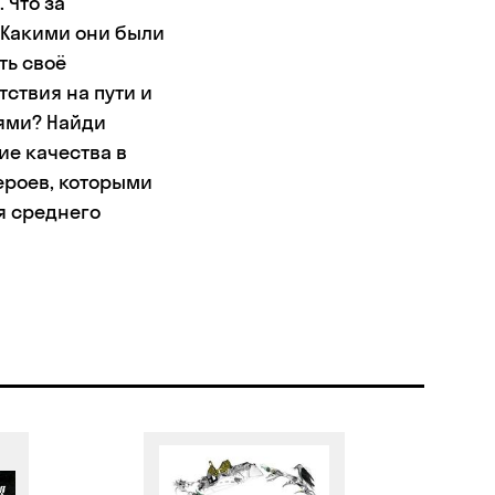
 Что за
 Какими они были
ть своё
ствия на пути и
ями? Найди
ие качества в
ероев, которыми
я среднего