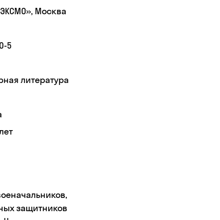
«ЭКСМО», Москва
0-5
рная литература
а
лет
военачальников,
жных защитников