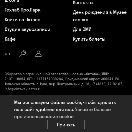
школа
Контакты
Техлаб Про.Парк
День рождения в Музее
Книги на Октаве
станка
Студия звукозаписи
Для СМИ
Кафе
Купить билеты
en
Общество с ограниченной ответственностью «Октава», ИНН:
7107119964, ОГРН: 1177154009284, Юридический адрес: 300041, РФ,
Тульская область, г. Тула, пер. Центральный, д. 18, +7 (4872) 77-02-07,
info@oktavaklaster.ru
ЧУК «Музей станка», ИНН: 7107124241, ОГРН: 1177154030162,
Юридический адрес: 300041, Тульская область, г. Тула, пер.
Мы используем файлы cookie, чтобы сделать
Центральный, д. 18, +7 (991) 414-00-98, info@oktavaklaster.ru
наш сайт удобнее для вас.
Узнайте больше
Политика обработки персональных данных
про использование cookie
Сделано в
Code Studio
Принять