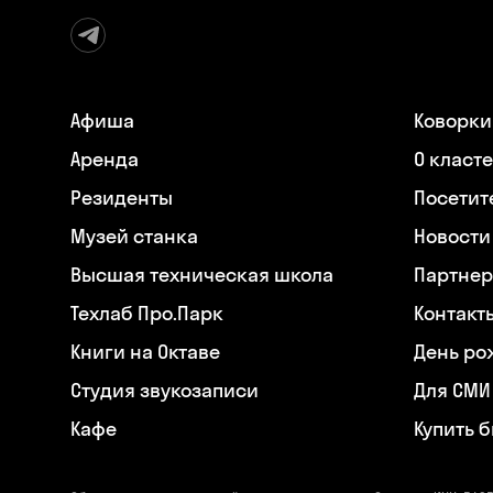
Афиша
Коворки
Аренда
О класт
Резиденты
Посетит
Музей станка
Новости
Высшая техническая школа
Партнер
Техлаб Про.Парк
Контакт
Книги на Октаве
День ро
Студия звукозаписи
Для СМИ
Кафе
Купить 