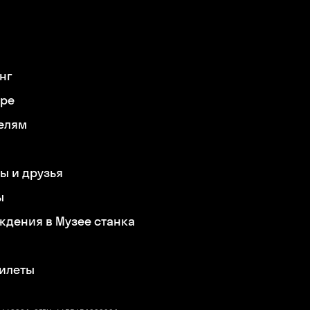
нг
ере
елям
ы и друзья
ы
ждения в Музее станка
билеты