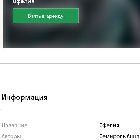
Офелия
Взять в аренду
Информация
Название
Офелия
Авторы
Семироль Анна