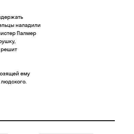
 сдержать
дельцы наладили
мистер Палмер
рушку,
о решит
розящей ему
 людского.