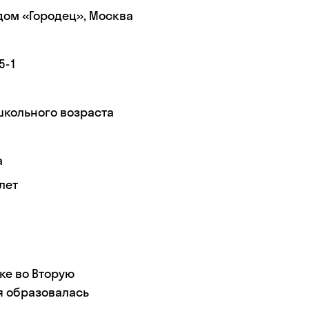
дом «Городец», Москва
5-1
школьного возраста
а
лет
ке во Вторую
я образовалась