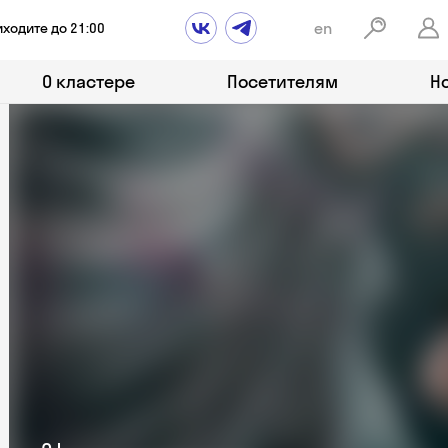
en
иходите до 21:00
О кластере
Посетителям
Н