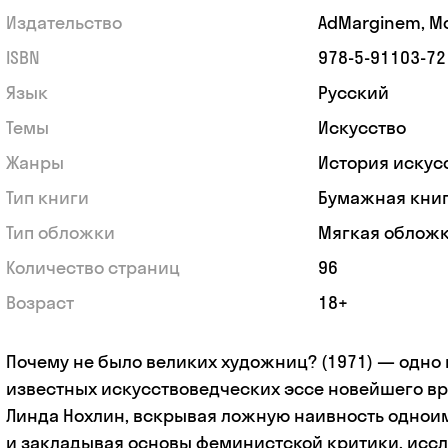
Издательство
AdMarginem, М
ISBN
978-5-91103-72
Язык
Русский
Темы
Искусство
Жанры
История искус
Тип книги
Бумажная кни
Тип обложки
Мягкая облож
Количество страниц
96
Возраст
18+
Почему не было великих художниц? (1971) — одно
известных искусствоведческих эссе новейшего вр
Линда Нохлин, вскрывая ложную наивность однои
и закладывая основы феминистской критики, исс