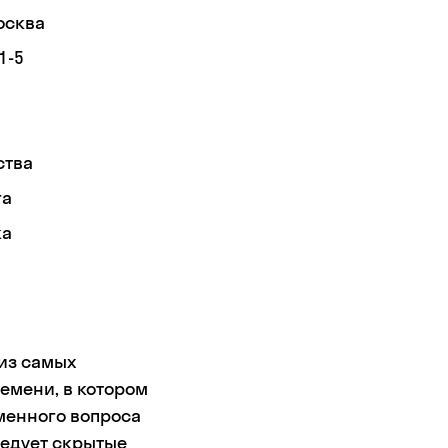
осква
1-5
ства
га
ка
 из самых
емени, в котором
менного вопроса
ледует скрытые