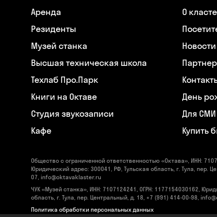
Аренда
О класт
Резиденты
Посетит
Музей станка
Новости
Высшая техническая школа
Партнер
Техлаб Про.Парк
Контакт
Книги на Октаве
День ро
Студия звукозаписи
Для СМИ
Кафе
Купить 
Общество с ограниченной ответственностью «Октава», ИНН: 7107
Юридический адрес: 300041, РФ, Тульская область, г. Тула, пер. Це
07, info@oktavaklaster.ru
ЧУК «Музей станка», ИНН: 7107124241, ОГРН: 1177154030162, Юрид
область, г. Тула, пер. Центральный, д. 18, +7 (991) 414-00-98, info
Политика обработки персональных данных