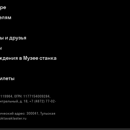
ере
елям
ы и друзья
ы
ждения в Музее станка
билеты
119964, ОГРН: 1177154009284,
нтральный, д. 18, +7 (4872) 77-02-
ический адрес: 300041, Тульская
@oktavaklaster.ru