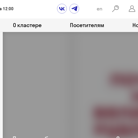
en
в 12:00
О кластере
Посетителям
Н