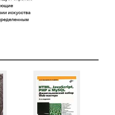
лающие
рии искусства
определенным