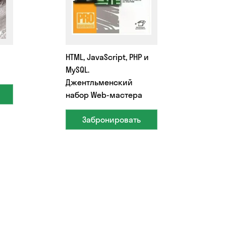
HTML, JavaScript, PHP и
MySQL.
Джентльменский
набор Web-мастера
Забронировать