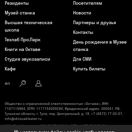
Резиденты
Посетителям
Музей станка
Новости
Высшая техническая
Партнеры и друзья
школа
Контакты
Техлаб Про.Парк
День рождения в Музее
Книги на Октаве
станка
Студия звукозаписи
Для СМИ
Кафе
Купить билеты
en
Общество с ограниченной ответственностью «Октава», ИНН:
7107119964, ОГРН: 1177154009284, Юридический адрес: 300041, РФ,
Тульская область, г. Тула, пер. Центральный, д. 18, +7 (4872) 77-02-07,
info@oktavaklaster.ru
ЧУК «Музей станка», ИНН: 7107124241, ОГРН: 1177154030162,
Юридический адрес: 300041, Тульская область, г. Тула, пер.