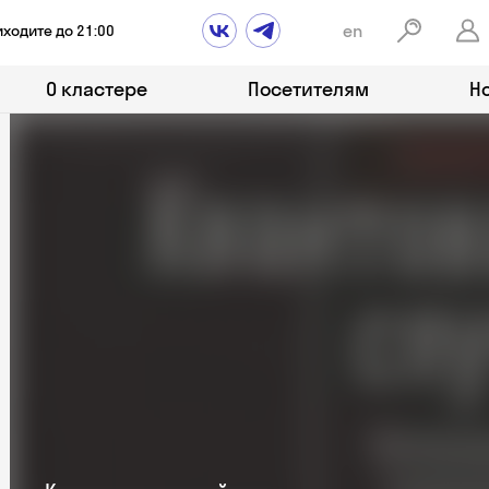
en
иходите до 21:00
О кластере
Посетителям
Н