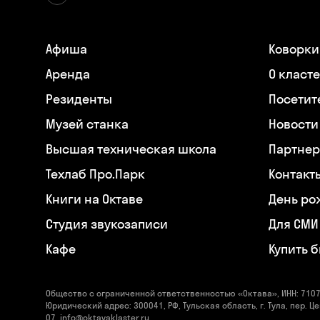
Афиша
Коворки
Аренда
О класт
Резиденты
Посетит
Музей станка
Новости
Высшая техническая школа
Партнер
Техлаб Про.Парк
Контакт
Книги на Октаве
День ро
Студия звукозаписи
Для СМИ
Кафе
Купить 
Общество с ограниченной ответственностью «Октава», ИНН: 7107
Юридический адрес: 300041, РФ, Тульская область, г. Тула, пер. Це
07, info@oktavaklaster.ru