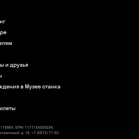
нг
ере
елям
ы и друзья
ы
ждения в Музее станка
билеты
119964, ОГРН: 1177154009284,
нтральный, д. 18, +7 (4872) 77-02-