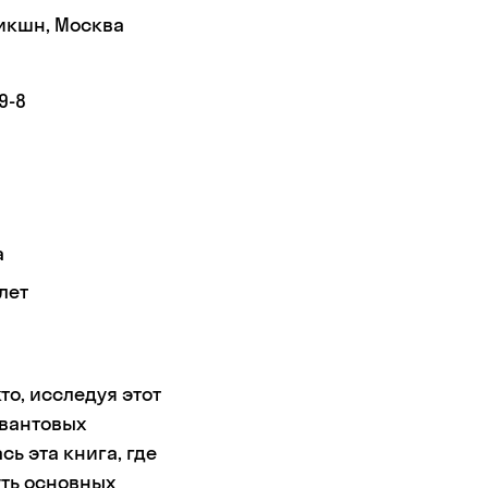
икшн, Москва
9-8
а
лет
то, исследуя этот
квантовых
ь эта книга, где
уть основных