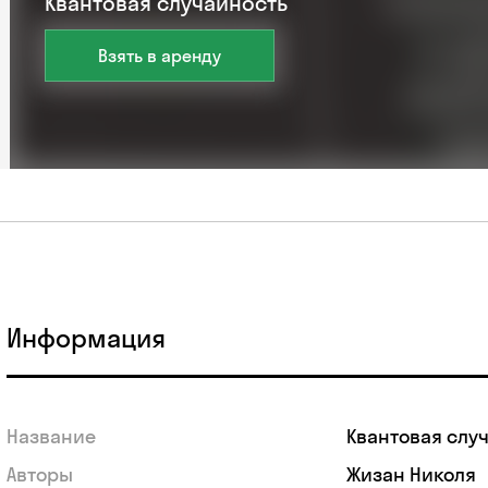
Квантовая случайность
Взять в аренду
Информация
Название
Квантовая слу
Авторы
Жизан Николя