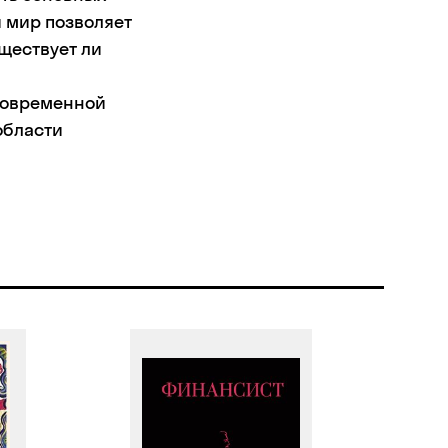
й мир позволяет
уществует ли
 современной
области