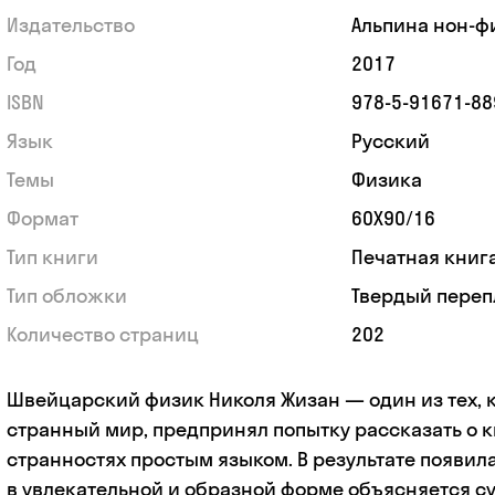
Издательство
Альпина нон-ф
Год
2017
ISBN
978-5-91671-88
Язык
Русский
Темы
Физика
Формат
60Х90/16
Тип книги
Печатная книг
Тип обложки
Твердый переп
Количество страниц
202
Швейцарский физик Николя Жизан — один из тех, к
странный мир, предпринял попытку рассказать о 
странностях простым языком. В результате появилас
в увлекательной и образной форме объясняется с