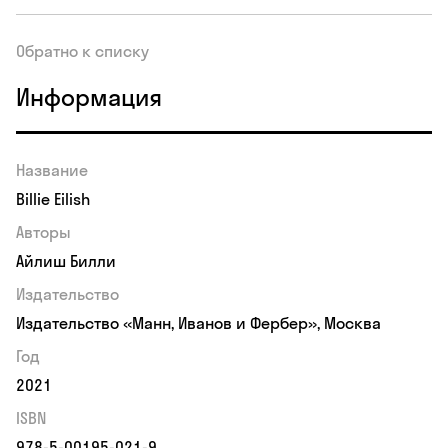
Обратно к списку
Информация
Название
Billie Eilish
Авторы
Айлиш Билли
Издательство
Издательство «Манн, Иванов и Фербер», Москва
Год
2021
ISBN
978-5-00195-021-9