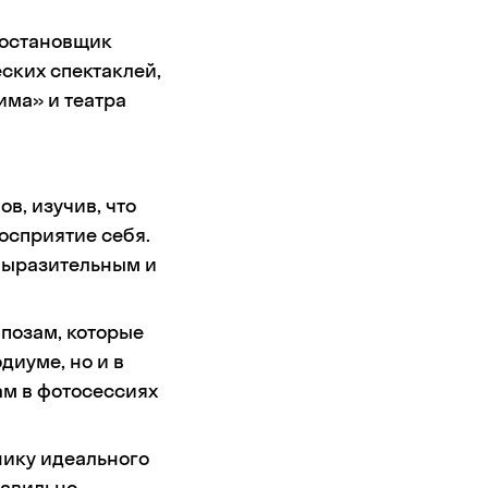
остановщик
ских спектаклей,
има» и театра
в, изучив, что
осприятие себя.
 выразительным и
позам, которые
диуме, но и в
ам в фотосессиях
нику идеального
равильно