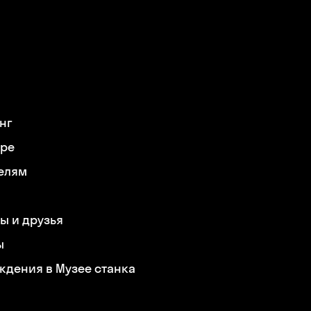
нг
ере
елям
ы и друзья
ы
ждения в Музее станка