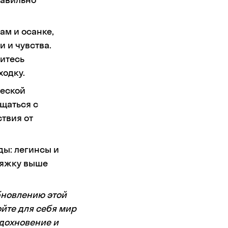
ам и осанке,
 и чувства.
читесь
ходку.
жеской
бщаться с
твия от
ды: легинсы и
тяжку выше
бновлению этой
ойте для себя мир
вдохновение и