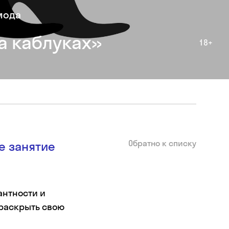
мода
а каблуках»
18+
Обратно к списку
е занятие
антности и
 раскрыть свою