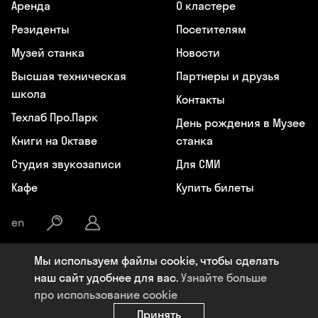
Аренда
О кластере
Резиденты
Посетителям
Музей станка
Новости
Высшая техническая
Партнеры и друзья
школа
Контакты
Техлаб Про.Парк
День рождения в Музее
Книги на Октаве
станка
Студия звукозаписи
Для СМИ
Кафе
Купить билеты
en
Мы используем файлы cookie, чтобы сделать
Общество с ограниченной ответственностью «Октава», ИНН:
наш сайт удобнее для вас.
Узнайте больше
7107119964, ОГРН: 1177154009284, Юридический адрес: 300041, РФ,
про использование cookie
Тульская область, г. Тула, пер. Центральный, д. 18, +7 (4872) 77-02-07,
info@oktavaklaster.ru
Принять