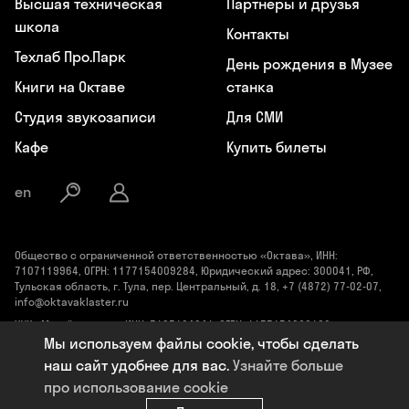
Высшая техническая
Партнеры и друзья
школа
Контакты
Техлаб Про.Парк
День рождения в Музее
Книги на Октаве
станка
Студия звукозаписи
Для СМИ
Кафе
Купить билеты
en
Общество с ограниченной ответственностью «Октава», ИНН:
7107119964, ОГРН: 1177154009284, Юридический адрес: 300041, РФ,
Тульская область, г. Тула, пер. Центральный, д. 18, +7 (4872) 77-02-07,
info@oktavaklaster.ru
ЧУК «Музей станка», ИНН: 7107124241, ОГРН: 1177154030162,
Юридический адрес: 300041, Тульская область, г. Тула, пер.
Мы используем файлы cookie, чтобы сделать
Центральный, д. 18, +7 (991) 414-00-98, info@oktavaklaster.ru
наш сайт удобнее для вас.
Узнайте больше
Политика обработки персональных данных
про использование cookie
Сделано в
Code Studio