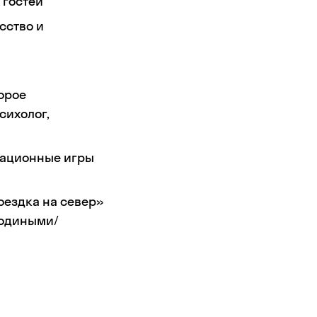
 гостей
сство и
орое
сихолог,
мационные игры
ездка на север»
родиными/