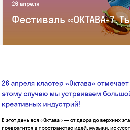
26 апреля
Фестиваль «ОКТАВА-7. Т
26 апреля кластер «Октава» отмечает 
этому случаю мы устраиваем большо
креативных индустрий!
В этот день вся «Октава» — от двора до верхних э
превратится в пространство идей, музыки, искусст