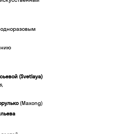
а одноразовым
анию
ьевой (Svetlaya)
s,
орулько
(Maxong)
ильева