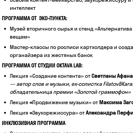
интеллект
ПРОГРАММА ОТ ЭКО-ПУНКТА:
Музей вторичного сырья и стенд «Альтернатив
вещам»
Мастер-классы по росписи картхолдера и созд
органайзера из жестяных банок
ПРОГРАММА ОТ СТУДИИ OKTAVA LAB:
Лекция «Создание контента» от
Светланы Афанас
— автор слов и музыки, ex-солистка Filatov&Kara
обладательница премии «Золотой граммофон»
Лекция
«
Продвижение музыки» от
Максима Заг
Лекция
«
Звукорежиссура» от
Александра Перф
ИНКЛЮЗИВНАЯ ПРОГРАММА