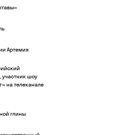
Октавы»
ель
2
дии Артемия
сийский
, участник шоу
г» на телеканале
рной глины
 искусственный