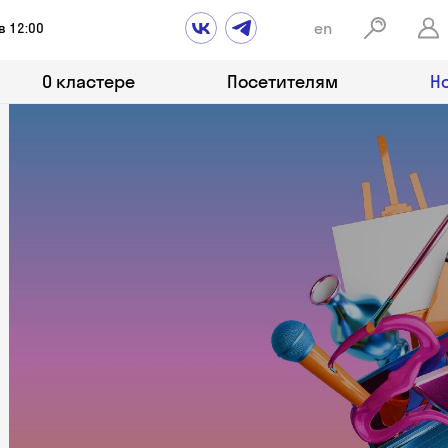
en
в 12:00
О кластере
Посетителям
Н