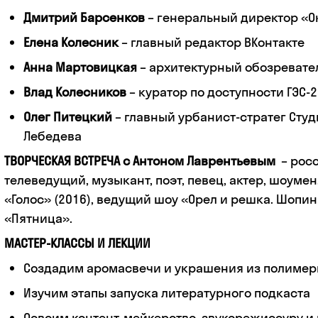
Дмитрий Барсенков
– генеральный директор «
Елена Колесник
– главный редактор ВКонтакте
Анна Мартовицкая
– архитектурный обозреват
Влад Колесников
– куратор по доступности ГЭС-
Олег Питецкий
– главный урбанист-стратег Сту
Лебедева
ТВОРЧЕСКАЯ ВСТРЕЧА с Антоном Лаврентьевым
– рос
телеведущий, музыкант, поэт, певец, актер, шоумен
«Голос» (2016), ведущий шоу «Орел и решка. Шопин
«Пятница».
МАСТЕР-КЛАССЫ И ЛЕКЦИИ
Создадим аромасвечи и украшения из полиме
Изучим этапы запуска литературного подкаста
Освоим контент-мейкерство, звукорежиссуру и