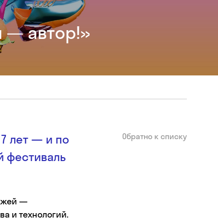
ы — автор!»
Обратно к списку
7 лет — и по
й фестиваль
тажей —
ва и технологий.