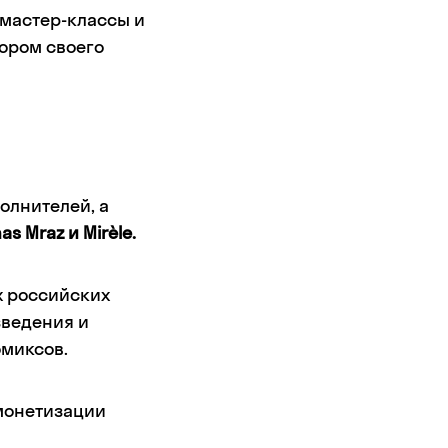
 мастер-классы и
тором своего
олнителей, а
as Mraz и Mirèle.
х российских
зведения и
омиксов.
монетизации