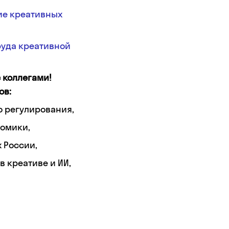
ие креативных
руда креативной
 коллегами!
ов:
о регулирования,
номики,
 России,
 креативе и ИИ,