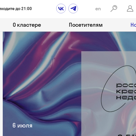
en
иходите до 21:00
О кластере
Посетителям
Н
6 июля