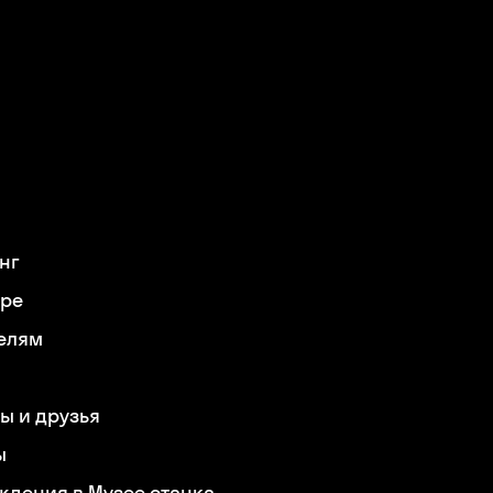
нг
ере
елям
ы и друзья
ы
ждения в Музее станка