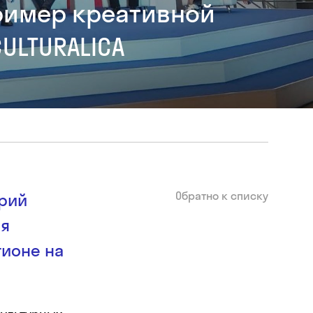
ример креативной
ULTURALICA
Обратно к списку
рий
ия
гионе на