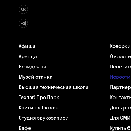
Афиша
Коворки
Аренда
О класт
Резиденты
Посетит
Музей станка
Новости
Высшая техническая школа
Партнер
Техлаб Про.Парк
Контакт
Книги на Октаве
День ро
Студия звукозаписи
Для СМИ
Кафе
Купить 