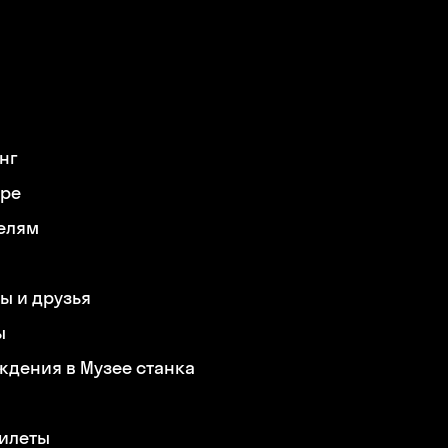
нг
ере
елям
ы и друзья
ы
ждения в Музее станка
билеты