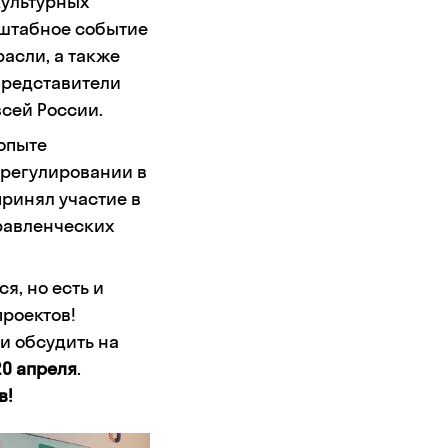
культурных
штабное событие
асли, а также
представители
сей России.
опыте
 регулировании в
ринял участие в
равленческих
я, но есть и
проектов!
и обсудить на
20 апреля
.
в!