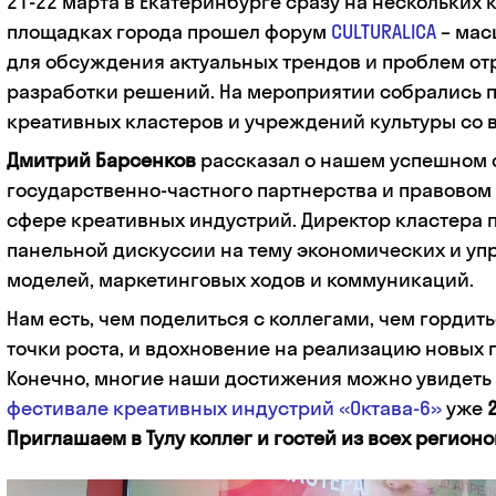
21-22 марта в Екатеринбурге сразу на нескольких 
площадках города прошел форум
CULTURALICA
– мас
для обсуждения актуальных трендов и проблем отр
разработки решений. На мероприятии собрались 
креативных кластеров и учреждений культуры со в
Дмитрий Барсенков
рассказал о нашем успешном 
государственно-частного партнерства и правовом
сфере креативных индустрий. Директор кластера п
панельной дискуссии на тему экономических и уп
моделей, маркетинговых ходов и коммуникаций.
Нам есть, чем поделиться с коллегами, чем гордитьс
точки роста, и вдохновение на реализацию новых 
Конечно, многие наши достижения можно увидеть 
фестивале креативных индустрий «Октава-6»
уже
Приглашаем в Тулу коллег и гостей из всех регионо