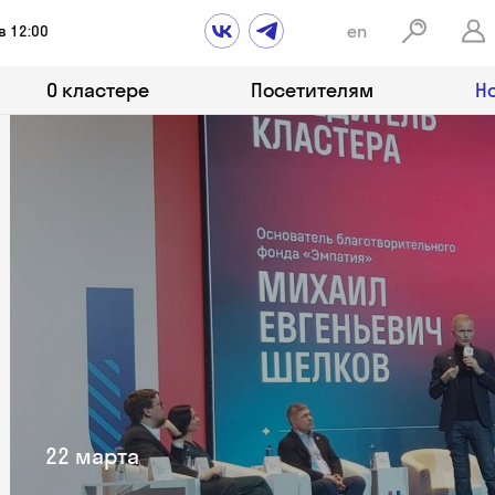
en
в 12:00
О кластере
Посетителям
Н
22 марта