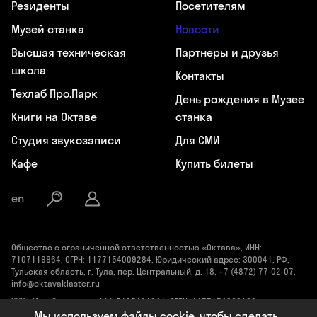
Резиденты
Посетителям
Музей станка
Новости
Высшая техническая
Партнеры и друзья
школа
Контакты
Техлаб Про.Парк
День рождения в Музее
Книги на Октаве
станка
Студия звукозаписи
Для СМИ
Кафе
Купить билеты
en
Общество с ограниченной ответственностью «Октава», ИНН:
7107119964, ОГРН: 1177154009284, Юридический адрес: 300041, РФ,
Тульская область, г. Тула, пер. Центральный, д. 18, +7 (4872) 77-02-07,
info@oktavaklaster.ru
ЧУК «Музей станка», ИНН: 7107124241, ОГРН: 1177154030162,
Юридический адрес: 300041, Тульская область, г. Тула, пер.
Мы используем файлы cookie, чтобы сделать