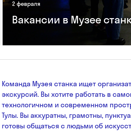
2 февраля
Вакансии в Музее стан
Команда Музея станка ищет организа
экскурсий. Вы хотите работать в сам
технологичном и современном прост
Тулы. Вы аккуратны, грамотны, пункту
готовы общаться с людьми об искусст