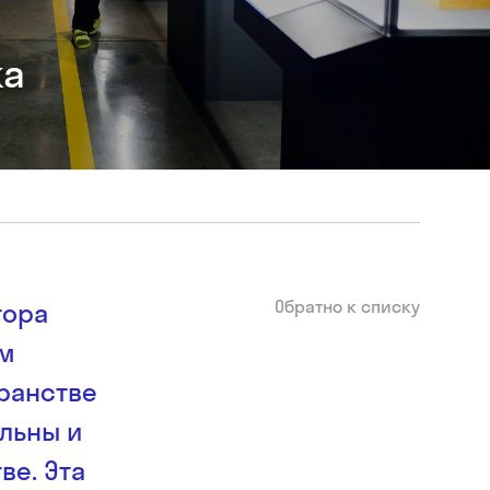
ка
Обратно к списку
тора
ом
ранстве
альны и
ве. Эта