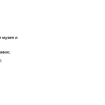
 музея и
авок;
;