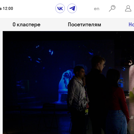
en
в 12:00
О кластере
Посетителям
Н