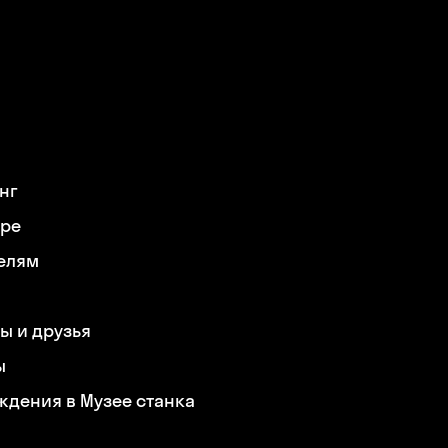
нг
ере
елям
ы и друзья
ы
ждения в Музее станка