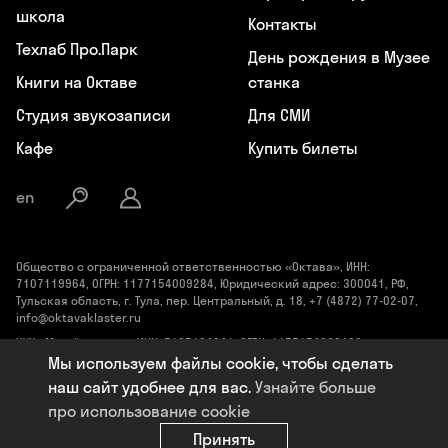
школа
Контакты
Техлаб Про.Парк
День рождения в Музее
Книги на Октаве
станка
Студия звукозаписи
Для СМИ
Кафе
Купить билеты
en
Общество с ограниченной ответственностью «Октава», ИНН:
7107119964, ОГРН: 1177154009284, Юридический адрес: 300041, РФ,
Тульская область, г. Тула, пер. Центральный, д. 18, +7 (4872) 77-02-07,
info@oktavaklaster.ru
ЧУК «Музей станка», ИНН: 7107124241, ОГРН: 1177154030162,
Юридический адрес: 300041, Тульская область, г. Тула, пер.
Мы используем файлы cookie, чтобы сделать
Центральный, д. 18, +7 (991) 414-00-98, info@oktavaklaster.ru
наш сайт удобнее для вас.
Узнайте больше
Политика обработки персональных данных
про использование cookie
Сделано в
Code Studio
Принять