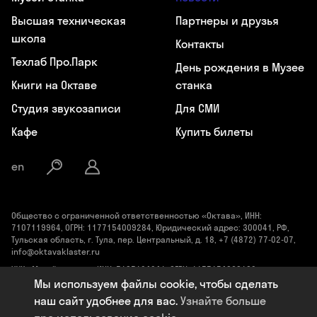
Высшая техническая
Партнеры и друзья
школа
Контакты
Техлаб Про.Парк
День рождения в Музее
Книги на Октаве
станка
Студия звукозаписи
Для СМИ
Кафе
Купить билеты
en
Общество с ограниченной ответственностью «Октава», ИНН:
7107119964, ОГРН: 1177154009284, Юридический адрес: 300041, РФ,
Тульская область, г. Тула, пер. Центральный, д. 18, +7 (4872) 77-02-07,
info@oktavaklaster.ru
ЧУК «Музей станка», ИНН: 7107124241, ОГРН: 1177154030162,
Юридический адрес: 300041, Тульская область, г. Тула, пер.
Мы используем файлы cookie, чтобы сделать
Центральный, д. 18, +7 (991) 414-00-98, info@oktavaklaster.ru
наш сайт удобнее для вас.
Узнайте больше
Политика обработки персональных данных