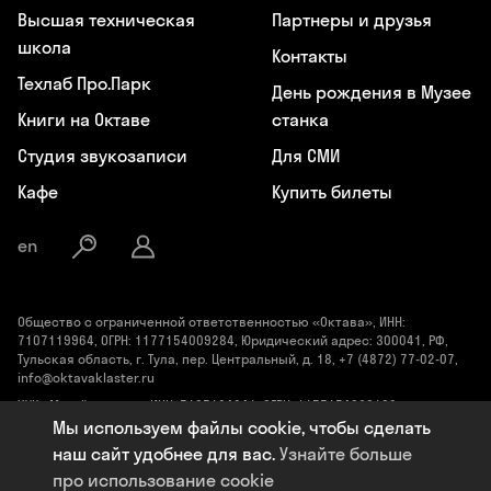
Высшая техническая
Партнеры и друзья
школа
Контакты
Техлаб Про.Парк
День рождения в Музее
Книги на Октаве
станка
Студия звукозаписи
Для СМИ
Кафе
Купить билеты
en
Общество с ограниченной ответственностью «Октава», ИНН:
7107119964, ОГРН: 1177154009284, Юридический адрес: 300041, РФ,
Тульская область, г. Тула, пер. Центральный, д. 18, +7 (4872) 77-02-07,
info@oktavaklaster.ru
ЧУК «Музей станка», ИНН: 7107124241, ОГРН: 1177154030162,
Юридический адрес: 300041, Тульская область, г. Тула, пер.
Мы используем файлы cookie, чтобы сделать
Центральный, д. 18, +7 (991) 414-00-98, info@oktavaklaster.ru
наш сайт удобнее для вас.
Узнайте больше
Политика обработки персональных данных
про использование cookie