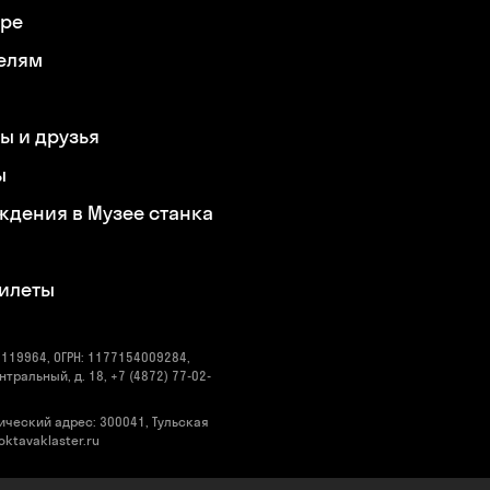
ере
елям
ы и друзья
ы
ждения в Музее станка
билеты
119964, ОГРН: 1177154009284,
нтральный, д. 18, +7 (4872) 77-02-
ический адрес: 300041, Тульская
@oktavaklaster.ru