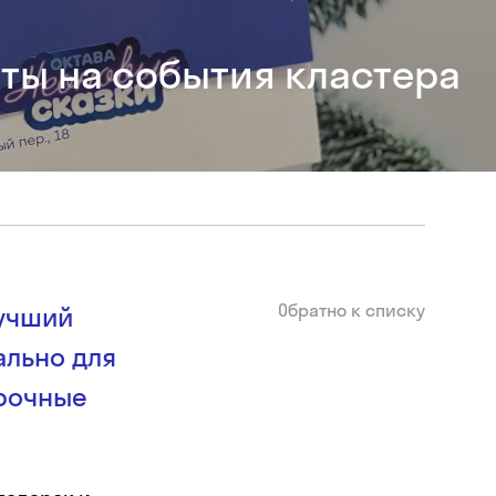
ты на события кластера
Обратно к списку
лучший
ально для
арочные