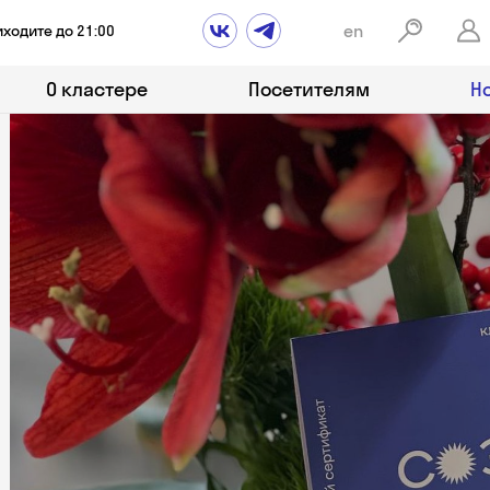
en
иходите до 21:00
О кластере
Посетителям
Н