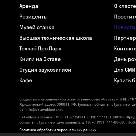
Аренда
О класт
Резиденты
Посетит
Музей станка
Новости
Высшая техническая школа
Партнер
Техлаб Про.Парк
Контакт
Книги на Октаве
День ро
Студия звукозаписи
Для СМИ
Кафе
Купить 
Общество с ограниченной ответственностью «Октава», ИНН: 7107
Юридический адрес: 300041, РФ, Тульская область, г. Тула, пер. Це
07, info@oktavaklaster.ru
ЧУК «Музей станка», ИНН: 7107124241, ОГРН: 1177154030162, Юрид
область, г. Тула, пер. Центральный, д. 18, +7 (991) 414-00-98, info
Политика обработки персональных данных