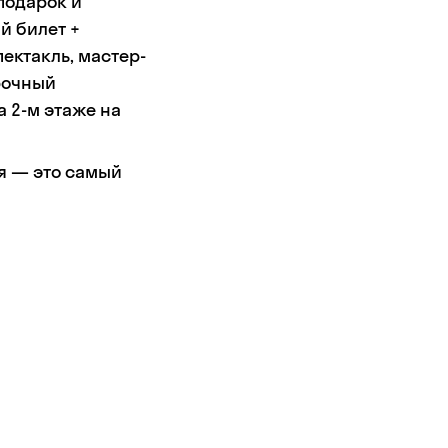
подарок и
й билет +
ектакль, мастер-
арочный
а 2-м этаже на
я — это самый