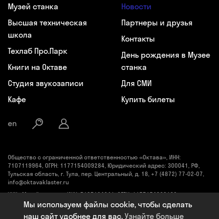
Музей станка
Новости
Высшая техническая
Партнеры и друзья
школа
Контакты
Техлаб Про.Парк
День рождения в Музее
Книги на Октаве
станка
Студия звукозаписи
Для СМИ
Кафе
Купить билеты
en
Общество с ограниченной ответственностью «Октава», ИНН:
7107119964, ОГРН: 1177154009284, Юридический адрес: 300041, РФ,
Тульская область, г. Тула, пер. Центральный, д. 18, +7 (4872) 77-02-07,
info@oktavaklaster.ru
ЧУК «Музей станка», ИНН: 7107124241, ОГРН: 1177154030162,
Юридический адрес: 300041, Тульская область, г. Тула, пер.
Мы используем файлы cookie, чтобы сделать
Центральный, д. 18, +7 (991) 414-00-98, info@oktavaklaster.ru
наш сайт удобнее для вас.
Узнайте больше