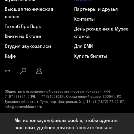
Высшая техническая
Партнеры и друзья
школа
Контакты
Техлаб Про.Парк
День рождения в Музее
Книги на Октаве
станка
Студия звукозаписи
Для СМИ
Кафе
Купить билеты
en
Общество с ограниченной ответственностью «Октава», ИНН:
7107119964, ОГРН: 1177154009284, Юридический адрес: 300041, РФ,
Тульская область, г. Тула, пер. Центральный, д. 18, +7 (4872) 77-02-07,
info@oktavaklaster.ru
ЧУК «Музей станка», ИНН: 7107124241, ОГРН: 1177154030162,
Юридический адрес: 300041, Тульская область, г. Тула, пер.
Мы используем файлы cookie, чтобы сделать
Центральный, д. 18, +7 (991) 414-00-98, info@oktavaklaster.ru
наш сайт удобнее для вас.
Узнайте больше
Политика обработки персональных данных