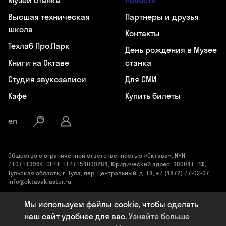
Музей станка
Новости
Высшая техническая
Партнеры и друзья
школа
Контакты
Техлаб Про.Парк
День рождения в Музее
Книги на Октаве
станка
Студия звукозаписи
Для СМИ
Кафе
Купить билеты
en
Общество с ограниченной ответственностью «Октава», ИНН:
7107119964, ОГРН: 1177154009284, Юридический адрес: 300041, РФ,
Тульская область, г. Тула, пер. Центральный, д. 18, +7 (4872) 77-02-07,
info@oktavaklaster.ru
ЧУК «Музей станка», ИНН: 7107124241, ОГРН: 1177154030162,
Юридический адрес: 300041, Тульская область, г. Тула, пер.
Мы используем файлы cookie, чтобы сделать
Центральный, д. 18, +7 (991) 414-00-98, info@oktavaklaster.ru
наш сайт удобнее для вас.
Узнайте больше
Политика обработки персональных данных