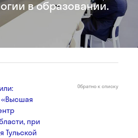
огии в образовании.
Обратно к списку
или:
О «Высшая
ентр
бласти, при
я Тульской