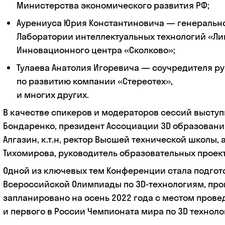
Министерства экономического развития РФ;
Аурениуса Юрия Константиновича — генеральн
Лаборатории интеллектуальных технологий «Ли
Инновационного центра «Сколково»;
Тулаева Анатолия Игоревича — соучредителя р
по развитию компании «Стереотех»,
и многих других.
В качестве спикеров и модераторов сессий высту
Бондаренко, президент Ассоциации 3D образовани
Алгазин, к.т.н, ректор Высшей технической школы, 
Тихомирова, руководитель образовательных проек
Одной из ключевых тем Конференции стала подгот
Всероссийской Олимпиады по 3D-технологиям, про
запланировано на осень 2022 года с местом провед
и первого в России Чемпионата мира по 3D технолог