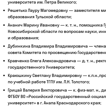
университета им. Петра Великого;
Решетько Лауру Магомедовну — заместителя м
образования Тульской области;
Ананич Марину Ивановну — к. т. н., помощника 
Новосибирской области по вопросам науки, ин
и образования;
Дубинкина Владимира Владимировича — члена
совета Комитета по просвещению Государствен
Кравченко Олега Александровича — д. т. н., рект
государственного Университета;
Краюшкину Светлану Владимировну — к.п.н.,пр
по учебной работе ТГПУ им. Л.Н. Толстого;
Грицай Валерия Викторовича — к. физ-мат. н., 
ФГБОУ ВО «Российский государственный социа
университет» в г. Анапа Краснодарского края;