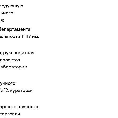
заведующую
льного
я;
 Департамента
льности ТГПУ им.
а, руководителя
проектов
Лаборатории
аучного
иГС, куратора-
таршего научного
торговли