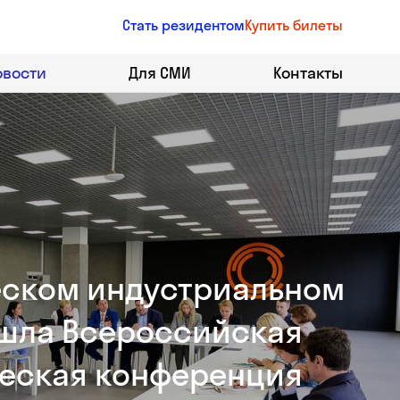
Стать резидентом
Купить билеты
овости
Для СМИ
Контакты
ческом индустриальном
ошла Всероссийская
еская конференция