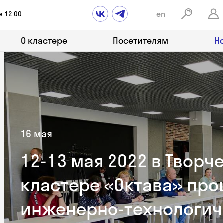
en
в 12:00
О кластере
Посетителям
Н
16 мая
12-13 мая 2022 в Твор
кластере «Октава» пр
инженерно-технологич