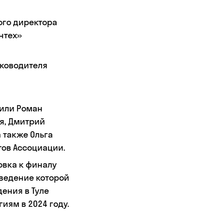
ого директора
нтех»
уководителя
пили Роман
я, Дмитрий
а также Ольга
тов Ассоциации.
овка к финалу
ведение которой
ения в Туле
иям в 2024 году.