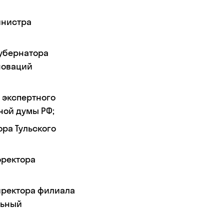
инистра
Губернатора
новаций
 экспертного
ной думы РФ;
ора Тульского
оректора
директора филиала
льный