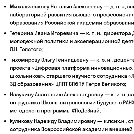
Михальченкову Наталью Алексеевну — д. п. н, 
лабораторией развития высшего профессиона
образования Российской академии образовани
Тетерина Ивана Игоревича — к. п. н., директора
молодежной политики и акселерационной деяте
Л.Н. Толстого;
Тихомирову Ольгу Геннадьевну — к. э. н., доцент
проекта «Цифровая платформа инновационных 
школьников», старшего научного сотрудника «
3Д образования» ЦППТ СПбПУ Петра Великого;
Назукину Анастасию Александровну — к. и. н.,н
сотрудника Школы антропологии будущего РАНХ
методолога программы #ПоДеЗнай;
Куликову Надежду Владимировну — к.псих.н., с
сотрудника Всероссийской академии внешней 