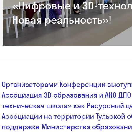
«Цифровые и 3D-технол
Новая реальность»!
Организаторами Конференции выступ
Ассоциация 3D образования и АНО ДП
техническая школа» как Ресурсный ц
Ассоциации на территории Тульской о
поддержке Министерства образовани