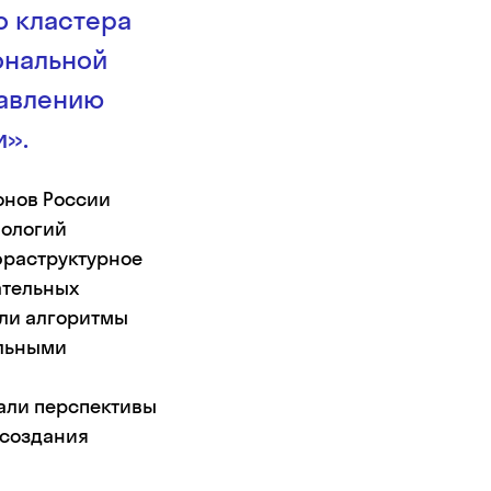
о кластера
ональной
равлению
».
ионов России
нологий
фраструктурное
ательных
али алгоритмы
ельными
али перспективы
 создания