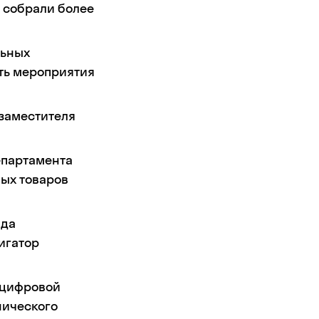
 собрали более
льных
ать мероприятия
заместителя
епартамента
ых товаров
нда
игатор
 цифровой
нического