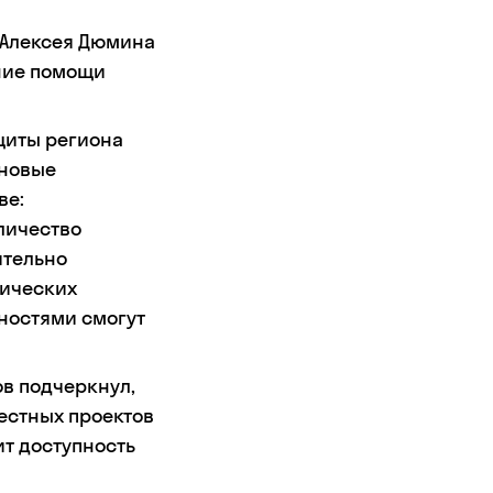
 Алексея Дюмина
ание помощи
щиты региона
 новые
ве:
личество
ительно
тических
бностями смогут
в подчеркнул,
естных проектов
ит доступность