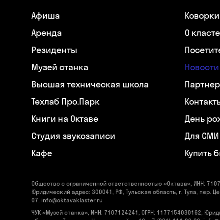
Афиша
Коворки
Аренда
О класт
Резиденты
Посетит
Музей станка
Новости
Высшая техническая школа
Партнер
Техлаб Про.Парк
Контакт
Книги на Октаве
День ро
Студия звукозаписи
Для СМИ
Кафе
Купить 
Общество с ограниченной ответственностью «Октава», ИНН: 7107
Юридический адрес: 300041, РФ, Тульская область, г. Тула, пер. Це
07, info@oktavaklaster.ru
ЧУК «Музей станка», ИНН: 7107124241, ОГРН: 1177154030162, Юрид