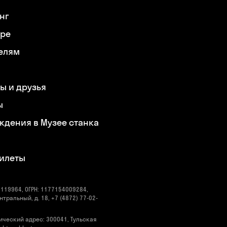
нг
ере
елям
ы и друзья
ы
ждения в Музее станка
билеты
119964, ОГРН: 1177154009284,
нтральный, д. 18, +7 (4872) 77-02-
ический адрес: 300041, Тульская