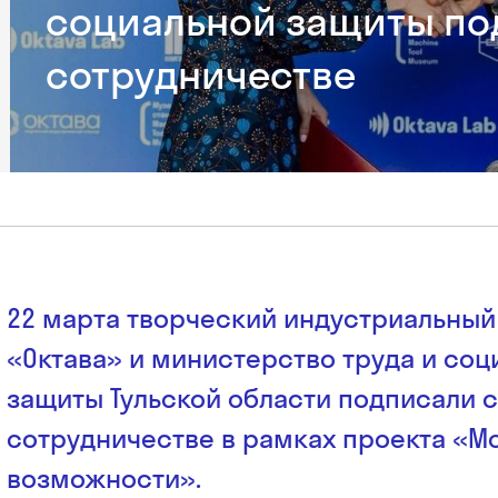
социальной защиты по
сотрудничестве
22 марта творческий индустриальный
«Октава» и министерство труда и соц
защиты Тульской области подписали 
сотрудничестве в рамках проекта «М
возможности».