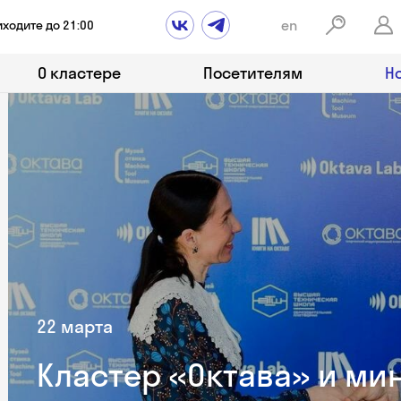
en
иходите до 21:00
О кластере
Посетителям
Н
22 марта
Кластер «Октава» и ми