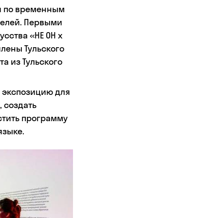
и по временным
телей. Первыми
сства «НЕ ОН х
члены Тульского
а из Тульского
ю экспозицию для
 создать
стить программу
языке.