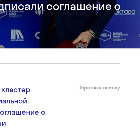
дписали соглашение о
Обратно к списку
 кластер
иальной
соглашение о
ои