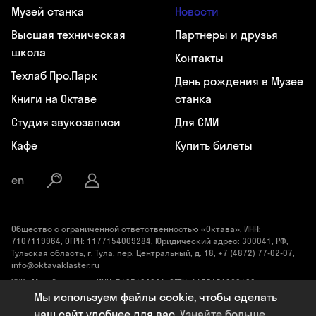
Музей станка
Новости
Высшая техническая
Партнеры и друзья
школа
Контакты
Техлаб Про.Парк
День рождения в Музее
Книги на Октаве
станка
Студия звукозаписи
Для СМИ
Кафе
Купить билеты
en
Общество с ограниченной ответственностью «Октава», ИНН:
7107119964, ОГРН: 1177154009284, Юридический адрес: 300041, РФ,
Тульская область, г. Тула, пер. Центральный, д. 18, +7 (4872) 77-02-07,
info@oktavaklaster.ru
ЧУК «Музей станка», ИНН: 7107124241, ОГРН: 1177154030162,
Юридический адрес: 300041, Тульская область, г. Тула, пер.
Мы используем файлы cookie, чтобы сделать
Центральный, д. 18, +7 (991) 414-00-98, info@oktavaklaster.ru
наш сайт удобнее для вас.
Узнайте больше