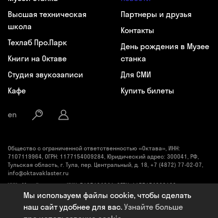
Высшая техническая
Партнеры и друзья
школа
Контакты
Техлаб Про.Парк
День рождения в Музее
Книги на Октаве
станка
Студия звукозаписи
Для СМИ
Кафе
Купить билеты
en
Общество с ограниченной ответственностью «Октава», ИНН:
7107119964, ОГРН: 1177154009284, Юридический адрес: 300041, РФ,
Тульская область, г. Тула, пер. Центральный, д. 18, +7 (4872) 77-02-07,
info@oktavaklaster.ru
ЧУК «Музей станка», ИНН: 7107124241, ОГРН: 1177154030162,
Юридический адрес: 300041, Тульская область, г. Тула, пер.
Мы используем файлы cookie, чтобы сделать
Центральный, д. 18, +7 (991) 414-00-98, info@oktavaklaster.ru
наш сайт удобнее для вас.
Узнайте больше
Политика обработки персональных данных