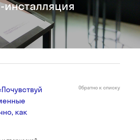
-инсталляция
Обратно к списку
«Почувствуй
еменные
чно, как