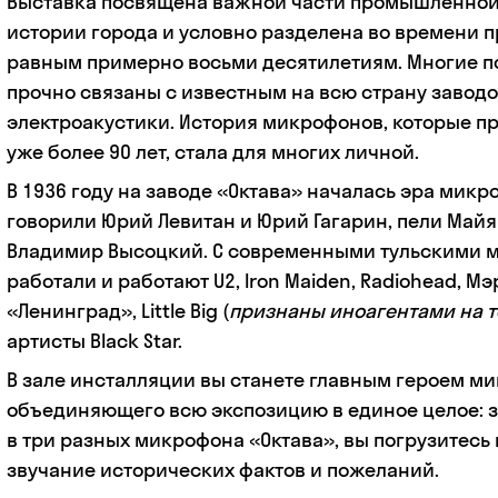
Выставка посвящена важной части промышленной
истории города и условно разделена во времени 
равным примерно восьми десятилетиям. Многие п
прочно связаны с известным на всю страну завод
электроакустики. История микрофонов, которые пр
уже более 90 лет, стала для многих личной.
В 1936 году на заводе «Октава» началась эра микр
говорили Юрий Левитан и Юрий Гагарин, пели Майя
Владимир Высоцкий. С современными тульскими
работали и работают U2, Iron Maiden, Radiohead, М
«Ленинград», Little Big (
признаны иноагентами на 
артисты Black Star.
В зале инсталляции вы станете главным героем ми
объединяющего всю экспозицию в единое целое: 
в три разных микрофона «Октава», вы погрузитесь
звучание исторических фактов и пожеланий.