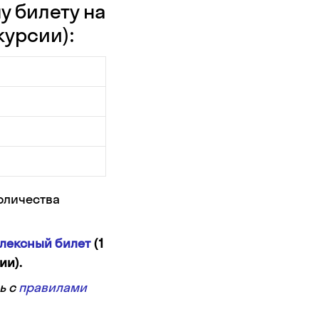
у билету на
курсии):
количества
плексный билет
(1
ии).
ь с
правилами