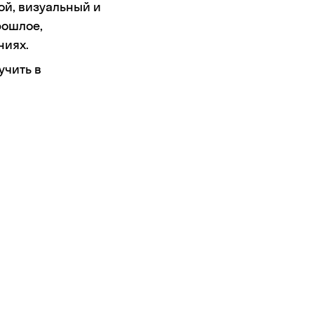
ой, визуальный и
рошлое,
ниях.
учить в