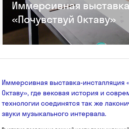
Иммерсивная выставка
«Почувствуй Октаву»
Иммерсивная выставка-инсталляция 
Октаву», где вековая история и совр
технологии соединятся так же лакони
звуки музыкального интервала.