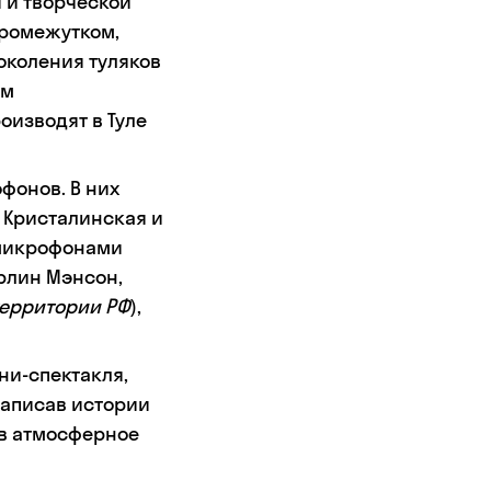
 и творческой
промежутком,
околения туляков
ом
оизводят в Туле
офонов. В них
 Кристалинская и
 микрофонами
эрлин Мэнсон,
территории РФ
),
ни-спектакля,
записав истории
 в атмосферное