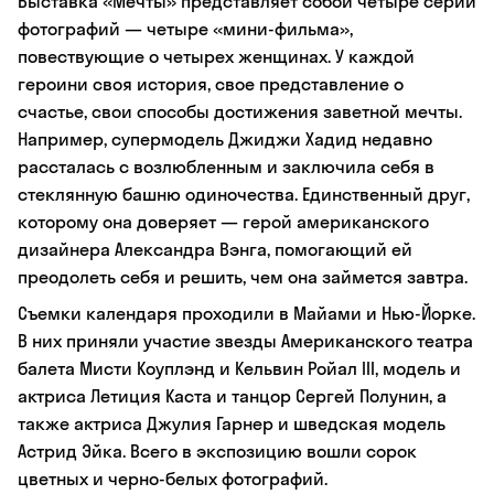
Выставка «Мечты» представляет собой четыре серии
фотографий — четыре «мини-фильма»,
повествующие о четырех женщинах. У каждой
героини своя история, свое представление о
счастье, свои способы достижения заветной мечты.
Например, супермодель Джиджи Хадид недавно
рассталась с возлюбленным и заключила себя в
стеклянную башню одиночества. Единственный друг,
которому она доверяет — герой американского
дизайнера Александра Вэнга, помогающий ей
преодолеть себя и решить, чем она займется завтра.
Съемки календаря проходили в Майами и Нью-Йорке.
В них приняли участие звезды Американского театра
балета Мисти Коуплэнд и Кельвин Ройал III, модель и
актриса Летиция Каста и танцор Сергей Полунин, а
также актриса Джулия Гарнер и шведская модель
Астрид Эйка. Всего в экспозицию вошли сорок
цветных и черно-белых фотографий.