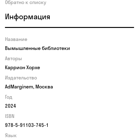
Обратно к списку
Информация
Название
Вымышленные библиотеки
Авторы
Каррион Хорхе
Издательство
AdMarginem, Москва
Год
2024
ISBN
978-5-91103-745-1
Язык