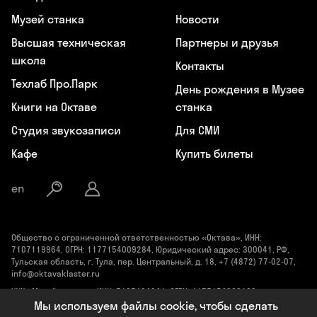
Музей станка
Новости
Высшая техническая
Партнеры и друзья
школа
Контакты
Техлаб Про.Парк
День рождения в Музее
Книги на Октаве
станка
Студия звукозаписи
Для СМИ
Кафе
Купить билеты
en
Общество с ограниченной ответственностью «Октава», ИНН:
7107119964, ОГРН: 1177154009284, Юридический адрес: 300041, РФ,
Тульская область, г. Тула, пер. Центральный, д. 18, +7 (4872) 77-02-07,
info@oktavaklaster.ru
ЧУК «Музей станка», ИНН: 7107124241, ОГРН: 1177154030162,
Юридический адрес: 300041, Тульская область, г. Тула, пер.
Мы используем файлы cookie, чтобы сделать
Центральный, д. 18, +7 (991) 414-00-98, info@oktavaklaster.ru