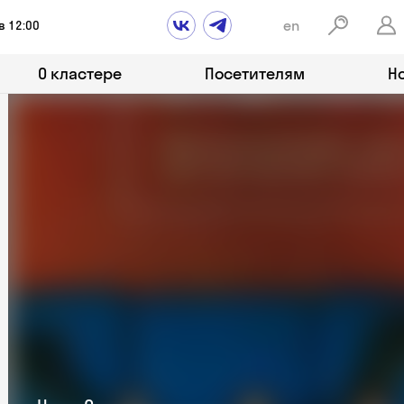
en
в 12:00
О кластере
Посетителям
Н