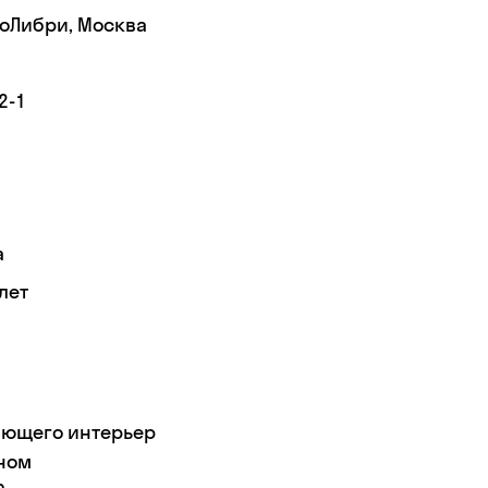
КоЛибри, Москва
2-1
а
лет
жающего интерьер
бном