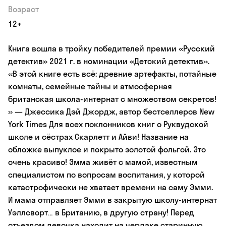
Возраст
12+
Книга вошла в тройку победителей премии «Русский
детектив» 2021 г. в номинации «Детский детектив».
«В этой книге есть всё: древние артефакты, потайные
комнаты, семейные тайны и атмосферная
британская школа-интернат с множеством секретов!
» — Джессика Дэй Джордж, автор бестселлеров New
York Times Для всех поклонников книг о Руквудской
школе и сёстрах Скарлетт и Айви! Название на
обложке выпуклое и покрыто золотой фольгой. Это
очень красиво! Эмма живёт с мамой, известным
специалистом по вопросам воспитания, у которой
катастрофически не хватает времени на саму Эмми.
И мама отправляет Эмми в закрытую школу-интернат
Уэллсворт… в Британию, в другую страну! Перед
отъездом девочка находит на чердаке старинную