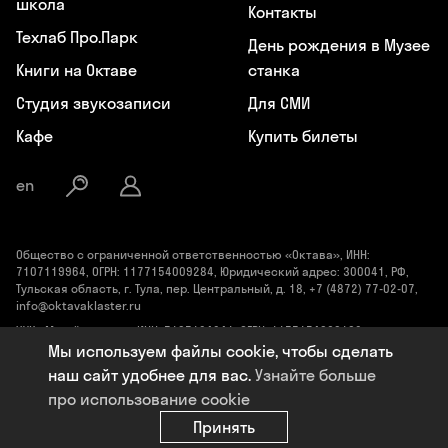
школа
Контакты
Техлаб Про.Парк
День рождения в Музее
Книги на Октаве
станка
Студия звукозаписи
Для СМИ
Кафе
Купить билеты
en
Общество с ограниченной ответственностью «Октава», ИНН:
7107119964, ОГРН: 1177154009284, Юридический адрес: 300041, РФ,
Тульская область, г. Тула, пер. Центральный, д. 18, +7 (4872) 77-02-07,
info@oktavaklaster.ru
ЧУК «Музей станка», ИНН: 7107124241, ОГРН: 1177154030162,
Юридический адрес: 300041, Тульская область, г. Тула, пер.
Мы используем файлы cookie, чтобы сделать
Центральный, д. 18, +7 (991) 414-00-98, info@oktavaklaster.ru
наш сайт удобнее для вас.
Узнайте больше
Политика обработки персональных данных
про использование cookie
Сделано в
Code Studio
Принять