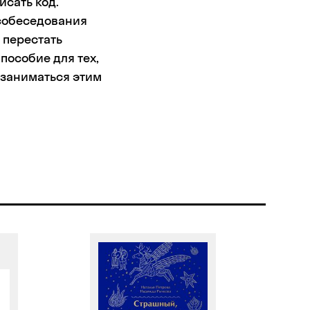
исать код.
 собеседования
 перестать
пособие для тех,
 заниматься этим