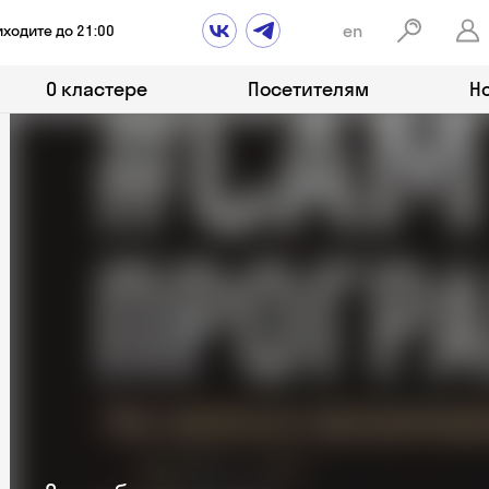
en
иходите до 21:00
О кластере
Посетителям
Н