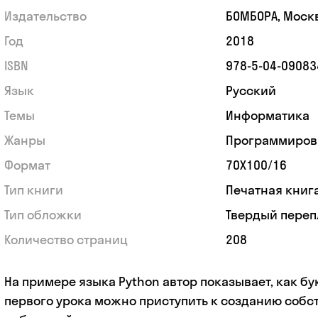
Издательство
БОМБОРА, Моск
Год
2018
ISBN
978-5-04-09083
Язык
Русский
Темы
Информатика
Жанры
Программиров
Формат
70Х100/16
Тип книги
Печатная книг
Тип обложки
Твердый переп
Количество страниц
208
На примере языка Python автор показывает, как бу
первого урока можно приступить к созданию собс