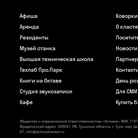
Афиша
Коворки
Аренда
О класт
Резиденты
Посетит
Музей станка
Новости
Высшая техническая школа
Партнер
Техлаб Про.Парк
Контакт
Книги на Октаве
День ро
Студия звукозаписи
Для СМИ
Кафе
Купить 
Общество с ограниченной ответственностью «Октава», ИНН: 7107
Юридический адрес: 300041, РФ, Тульская область, г. Тула, пер. Це
07, info@oktavaklaster.ru