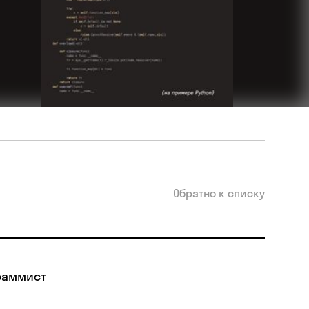
Обратно к списку
раммист