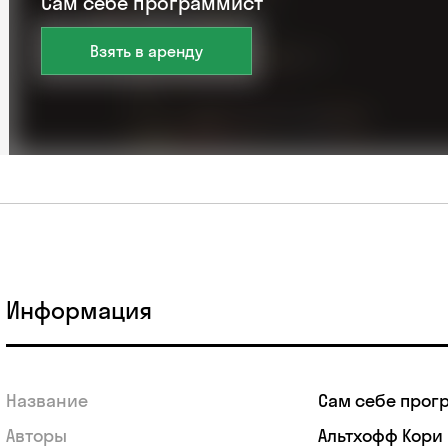
Сам себе программист
Взять в аренду
Информация
Название
Сам себе прог
Авторы
Альтхофф Кори