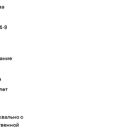
ва
4-9
ание
а
лет
квально с
твенной