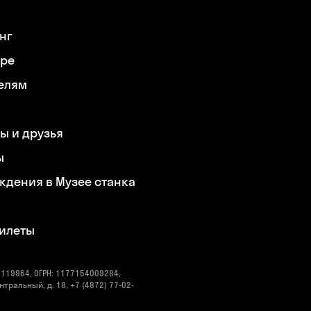
нг
ере
елям
ы и друзья
ы
ждения в Музее станка
билеты
119964, ОГРН: 1177154009284,
нтральный, д. 18, +7 (4872) 77-02-