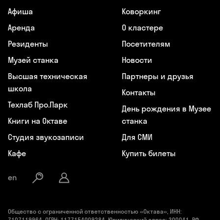
Афиша
Коворкинг
Аренда
О кластере
Резиденты
Посетителям
Музей станка
Новости
Высшая техническая
Партнеры и друзья
школа
Контакты
Техлаб Про.Парк
День рождения в Музее
Книги на Октаве
станка
Студия звукозаписи
Для СМИ
Кафе
Купить билеты
en
Общество с ограниченной ответственностью «Октава», ИНН:
7107119964, ОГРН: 1177154009284, Юридический адрес: 300041, РФ,