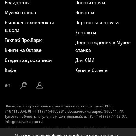
Резиденты
Посетителям
Музей станка
Новости
Высшая техническая
Партнеры и друзья
школа
Контакты
Техлаб Про.Парк
День рождения в Музее
Книги на Октаве
станка
Студия звукозаписи
Для СМИ
Кафе
Купить билеты
en
Общество с ограниченной ответственностью «Октава», ИНН:
7107119964, ОГРН: 1177154009284, Юридический адрес: 300041, РФ,
Тульская область, г. Тула, пер. Центральный, д. 18, +7 (4872) 77-02-07,
info@oktavaklaster.ru
ЧУК «Музей станка», ИНН: 7107124241, ОГРН: 1177154030162,
Юридический адрес: 300041, Тульская область, г. Тула, пер.
Мы используем файлы cookie, чтобы сделать