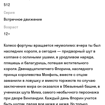
512
Серия
Встречное движение
Возраст
12+
Колесо фортуны вращается неумолимо: вчера ты был
наследник короля, а сегодня — придворный шут в
колпаке с ослиными ушами, в уродливом наряде,
пляшешь и балагуришь, потешая мстительного
короля. Двенадцатилетнего Флорина, наследного
принца королевства Монфиль, вместе с отцом
заманили в ловушку и вместо торжеств по случаю
заключения мира он оказался в Обезьяньей башне, в
учениках шута Мима, самого необычного персонажа
при дворе Винландии. Каждый день Флорин учится
быть шутом, падая все ниже и ниже. Но только