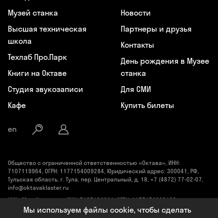
Музей станка
Новости
Высшая техническая
Партнеры и друзья
школа
Контакты
Техлаб Про.Парк
День рождения в Музее
Книги на Октаве
станка
Студия звукозаписи
Для СМИ
Кафе
Купить билеты
en
Общество с ограниченной ответственностью «Октава», ИНН:
7107119964, ОГРН: 1177154009284, Юридический адрес: 300041, РФ,
Тульская область, г. Тула, пер. Центральный, д. 18, +7 (4872) 77-02-07,
info@oktavaklaster.ru
ЧУК «Музей станка», ИНН: 7107124241, ОГРН: 1177154030162,
Юридический адрес: 300041, Тульская область, г. Тула, пер.
Мы используем файлы cookie, чтобы сделать
Центральный, д. 18, +7 (991) 414-00-98, info@oktavaklaster.ru