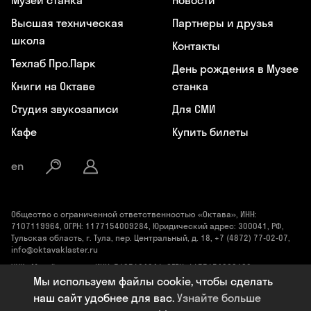
Музей станка
Новости
Высшая техническая
Партнеры и друзья
школа
Контакты
Техлаб Про.Парк
День рождения в Музее
Книги на Октаве
станка
Студия звукозаписи
Для СМИ
Кафе
Купить билеты
en
Общество с ограниченной ответственностью «Октава», ИНН:
7107119964, ОГРН: 1177154009284, Юридический адрес: 300041, РФ,
Тульская область, г. Тула, пер. Центральный, д. 18, +7 (4872) 77-02-07,
info@oktavaklaster.ru
ЧУК «Музей станка», ИНН: 7107124241, ОГРН: 1177154030162,
Юридический адрес: 300041, Тульская область, г. Тула, пер.
Мы используем файлы cookie, чтобы сделать
Центральный, д. 18, +7 (991) 414-00-98, info@oktavaklaster.ru
наш сайт удобнее для вас.
Узнайте больше
Политика обработки персональных данных