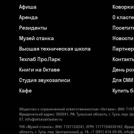
Афиша
Коворки
Аренда
О класт
Резиденты
Посетит
Музей станка
Новости
Высшая техническая школа
Партнер
Техлаб Про.Парк
Контакт
Книги на Октаве
День ро
Студия звукозаписи
Для СМИ
Кафе
Купить 
Общество с ограниченной ответственностью «Октава», ИНН: 7107
Юридический адрес: 300041, РФ, Тульская область, г. Тула, пер. Це
07, info@oktavaklaster.ru
ЧУК «Музей станка», ИНН: 7107124241, ОГРН: 1177154030162, Юрид
область, г. Тула, пер. Центральный, д. 18, +7 (991) 414-00-98, info