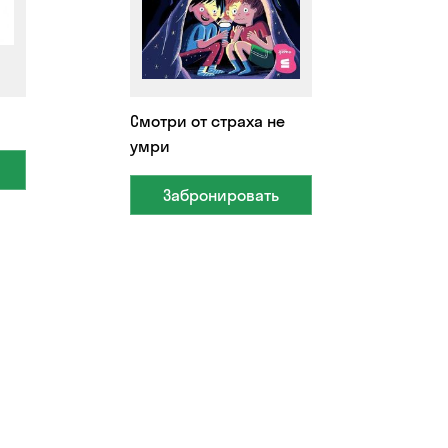
Смотри от страха не
умри
Забронировать