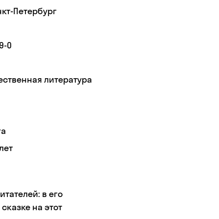
нкт-Петербург
9-0
ественная литература
га
лет
итателей: в его
сказке на этот