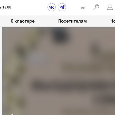
en
в 12:00
О кластере
Посетителям
Н