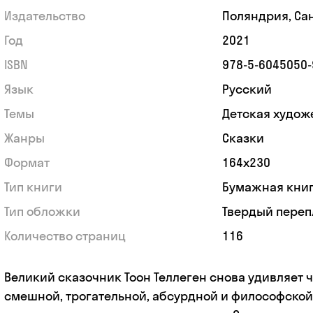
Издательство
Поляндрия, Са
Год
2021
ISBN
978-5-6045050-
Язык
Русский
Темы
Детская худож
Жанры
Сказки
Формат
164x230
Тип книги
Бумажная кни
Тип обложки
Твердый переп
Количество страниц
116
Великий сказочник Тоон Теллеген снова удивляет ч
смешной, трогательной, абсурдной и философской 