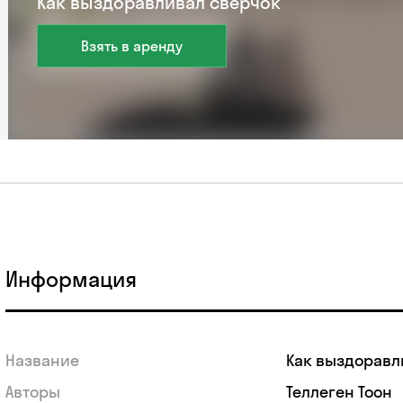
Как выздоравливал сверчок
Взять в аренду
Информация
Название
Как выздоравл
Авторы
Теллеген Тоон