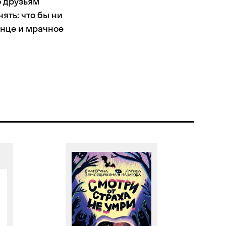
о друзьям
ять: что бы ни
лнце и мрачное