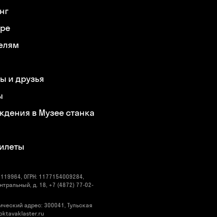
нг
ере
елям
ы и друзья
ы
ждения в Музее станка
билеты
119964, ОГРН: 1177154009284,
нтральный, д. 18, +7 (4872) 77-02-
ический адрес: 300041, Тульская
@oktavaklaster.ru